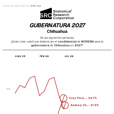
Tracking realizado con
SRC.mx
GUBERNATURA
2027
Chihuahua
De las siguientes personas,
¿Quién cree usted que debería ser el
candidato(a)
de
MORENA
para la
gubernatura
de
Chihuahua
en
2027
?
AGO 25
FEB 26
JUL 26
40%
Cruz Pére…: 35.6%
Andrea Ch…: 32.7%