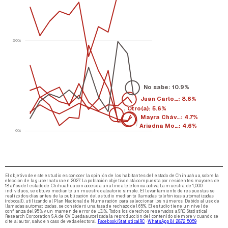
20%
No sabe: 10.0%
Juan Carlo…: 8.2%
Ariadna Mo…: 5.2%
Mayra Cháv…: 5.0%
Otro(a): 4.8%
0%
El objetivo de este estudio es conocer la opinión de los habitantes del estado de Chihuahua, sobre la
elección de la gubernatura en 2027. La población objetivo está compuesta por residentes mayores de
18 años del estado de Chihuahua con acceso a una línea telefónica activa. La muestra, de 1,000
individuos, se obtuvo mediante un muestreo aleatorio simple. El levantamiento de respuestas se
realizó dos días antes de la publicación del estudio mediante llamadas telefónicas automatizadas
(robocall), utilizando el Plan Nacional de Numeración para seleccionar los números. Debido al uso de
llamadas automatizadas, se consideró una tasa de rechazo del 65%. El estudio tiene un nivel de
confianza del 95% y un margen de error de ±3.1%. Todos los derechos reservados a SRC Statistical
Research Corporation S.A. de C.V. Queda autorizada la reproducción del contenido siempre y cuando se
cite al autor, salvo en caso de veda electoral.
Facebook/StatisticalRC
·
WhatsApp 81 2872 5059